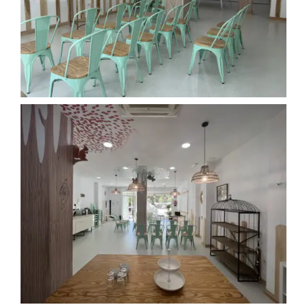
Contacto
Visita virtual
Haz tu reserva
WooCommerce Cart
WooCommerce My Account