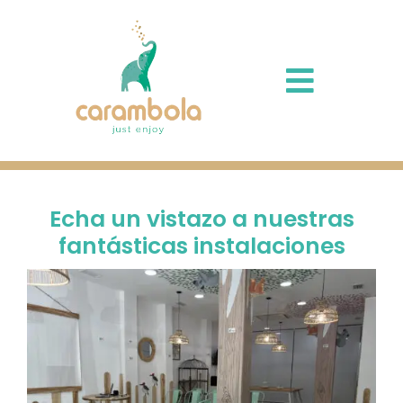
Skip
to
content
Toggle
Navigati
Inicio
Instalaciones
Echa un vistazo a nuestras
fantásticas instalaciones
Nosotros
Dudas
Localización